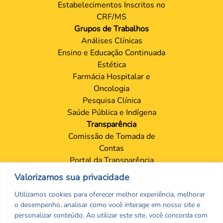
Estabelecimentos Inscritos no
CRF/MS
Grupos de Trabalhos
Análises Clínicas
Ensino e Educação Continuada
Estética
Farmácia Hospitalar e
Oncologia
Pesquisa Clínica
Saúde Pública e Indígena
Transparência
Comissão de Tomada de
Contas
Portal da Transparência
Proteção de Dados – LGPD
Valorizamos sua privacidade
Contatos
Utilizamos cookies para oferecer melhor experiência, melhorar
Sede
o desempenho, analisar como você interage em nosso site e
Setores
personalizar conteúdo. Ao utilizar este site, você concorda com
Ouvidoria