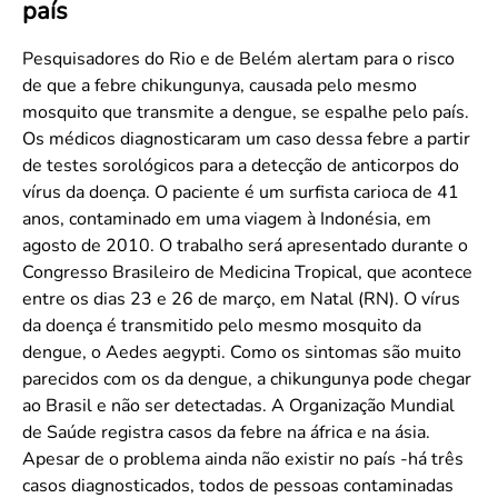
país
Convenção Coletiva 2025/2026 – Piso salarial Farmácias e Drogaria
Calendário Eleitoral
Saúde Pública e Indígena
Consulta de Farmacêuticos e Estabelecimentos Inscritos no CRF/MS
Candidatos
Pesquisadores do Rio e de Belém alertam para o risco
de que a febre chikungunya, causada pelo mesmo
Votação
mosquito que transmite a dengue, se espalhe pelo país.
Dúvidas Frequentes
Os médicos diagnosticaram um caso dessa febre a partir
Eleições Anteriores
de testes sorológicos para a detecção de anticorpos do
vírus da doença. O paciente é um surfista carioca de 41
anos, contaminado em uma viagem à Indonésia, em
agosto de 2010. O trabalho será apresentado durante o
Congresso Brasileiro de Medicina Tropical, que acontece
entre os dias 23 e 26 de março, em Natal (RN). O vírus
da doença é transmitido pelo mesmo mosquito da
dengue, o Aedes aegypti. Como os sintomas são muito
parecidos com os da dengue, a chikungunya pode chegar
ao Brasil e não ser detectadas. A Organização Mundial
de Saúde registra casos da febre na áfrica e na ásia.
Apesar de o problema ainda não existir no país -há três
casos diagnosticados, todos de pessoas contaminadas