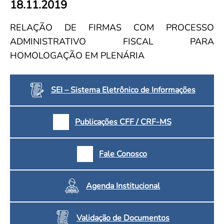
18.11.2019
Convenção Coletiva 2025/2026 – Piso salarial Farmácias e Drogaria
Calendário Eleitoral
Saúde Pública e Indígena
Consulta de Farmacêuticos e Estabelecimentos Inscritos no CRF/MS
Candidatos
RELAÇÃO DE FIRMAS COM PROCESSO
Votação
ADMINISTRATIVO FISCAL PARA
Dúvidas Frequentes
HOMOLOGAÇÃO EM PLENÁRIA
Eleições Anteriores
SEI – Sistema Eletrônico de Informações
Publicações CFF / CRF-MS
Fale Conosco
Agenda Institucional
Validação de Documentos