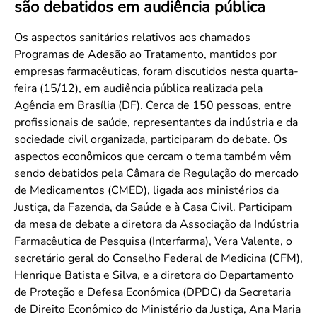
são debatidos em audiência pública
Convenção Coletiva 2025/2026 – Piso salarial Farmácias e Drogaria
Calendário Eleitoral
Saúde Pública e Indígena
Consulta de Farmacêuticos e Estabelecimentos Inscritos no CRF/MS
Candidatos
Os aspectos sanitários relativos aos chamados
Programas de Adesão ao Tratamento, mantidos por
Votação
empresas farmacêuticas, foram discutidos nesta quarta-
Dúvidas Frequentes
feira (15/12), em audiência pública realizada pela
Eleições Anteriores
Agência em Brasília (DF). Cerca de 150 pessoas, entre
profissionais de saúde, representantes da indústria e da
sociedade civil organizada, participaram do debate. Os
aspectos econômicos que cercam o tema também vêm
sendo debatidos pela Câmara de Regulação do mercado
de Medicamentos (CMED), ligada aos ministérios da
Justiça, da Fazenda, da Saúde e à Casa Civil. Participam
da mesa de debate a diretora da Associação da Indústria
Farmacêutica de Pesquisa (Interfarma), Vera Valente, o
secretário geral do Conselho Federal de Medicina (CFM),
Henrique Batista e Silva, e a diretora do Departamento
de Proteção e Defesa Econômica (DPDC) da Secretaria
de Direito Econômico do Ministério da Justiça, Ana Maria