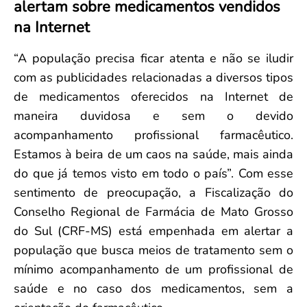
alertam sobre medicamentos vendidos
Convenção Coletiva 2025/2026 – Piso salarial Farmácias e Drogaria
Calendário Eleitoral
Saúde Pública e Indígena
na Internet
Consulta de Farmacêuticos e Estabelecimentos Inscritos no CRF/MS
Candidatos
Votação
“A população precisa ficar atenta e não se iludir
Dúvidas Frequentes
com as publicidades relacionadas a diversos tipos
Eleições Anteriores
de medicamentos oferecidos na Internet de
maneira duvidosa e sem o devido
acompanhamento profissional farmacêutico.
Estamos à beira de um caos na saúde, mais ainda
do que já temos visto em todo o país”. Com esse
sentimento de preocupação, a Fiscalização do
Conselho Regional de Farmácia de Mato Grosso
do Sul (CRF-MS) está empenhada em alertar a
população que busca meios de tratamento sem o
mínimo acompanhamento de um profissional de
saúde e no caso dos medicamentos, sem a