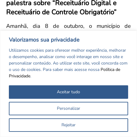
palestra sobre “Receituário Digital e
Convenção Coletiva 2025/2026 – Piso salarial Farmácias e Drogaria
Calendário Eleitoral
Saúde Pública e Indígena
Receituário de Controle Obrigatório”
Consulta de Farmacêuticos e Estabelecimentos Inscritos no CRF/MS
Candidatos
Votação
Amanhã, dia 8 de outubro, o município de
Dúvidas Frequentes
Cassilândia será palco de uma importante
Valorizamos sua privacidade
Eleições Anteriores
agenda de atualização profissional. O programa
Utilizamos cookies para oferecer melhor experiência, melhorar
QualificaFarma
, promovido pelo Conselho
o desempenho, analisar como você interage em nosso site e
Regional de Farmácia de Mato Grosso do Sul
personalizar conteúdo. Ao utilizar este site, você concorda com
(CRF-MS), traz a palestra
"Receituário Digital e
o uso de cookies. Para saber mais acesse nossa
Política de
Privacidade
.
Receituário de Controle Obrigatório"
, voltada aos
profissionais da área farmacêutica e de saúde.
Aceitar tudo
O evento acontecerá na
Câmara Municipal de
Cassilândia
, a partir das
19h05
, e abordará temas
Personalizar
fundamentais para a prática e gestão do
receituário digital, além de orientações sobre o
Rejeitar
manuseio de receituários de controle obrigatório,