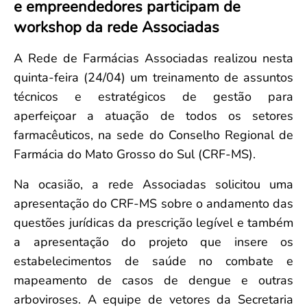
e empreendedores participam de
Convenção Coletiva 2025/2026 – Piso salarial Farmácias e Drogaria
Calendário Eleitoral
Saúde Pública e Indígena
workshop da rede Associadas
Consulta de Farmacêuticos e Estabelecimentos Inscritos no CRF/MS
Candidatos
Votação
A Rede de Farmácias Associadas realizou nesta
Dúvidas Frequentes
quinta-feira (24/04) um treinamento de assuntos
Eleições Anteriores
técnicos e estratégicos de gestão para
aperfeiçoar a atuação de todos os setores
farmacêuticos, na sede do Conselho Regional de
Farmácia do Mato Grosso do Sul (CRF-MS).
Na ocasião, a rede Associadas solicitou uma
apresentação do CRF-MS sobre o andamento das
questões jurídicas da prescrição legível e também
a apresentação do projeto que insere os
estabelecimentos de saúde no combate e
mapeamento de casos de dengue e outras
arboviroses. A equipe de vetores da Secretaria