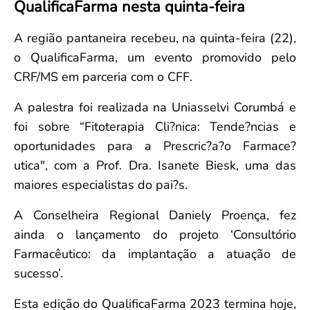
QualificaFarma nesta quinta-feira
Convenção Coletiva 2025/2026 – Piso salarial Farmácias e Drogaria
Calendário Eleitoral
Saúde Pública e Indígena
Consulta de Farmacêuticos e Estabelecimentos Inscritos no CRF/MS
Candidatos
A região pantaneira recebeu, na quinta-feira (22),
Votação
o QualificaFarma, um evento promovido pelo
Dúvidas Frequentes
CRF/MS em parceria com o CFF.
Eleições Anteriores
A palestra foi realizada na Uniasselvi Corumbá e
foi sobre “Fitoterapia Cli?nica: Tende?ncias e
oportunidades para a Prescric?a?o Farmace?
utica", com a Prof. Dra. Isanete Biesk, uma das
maiores especialistas do pai?s.
A Conselheira Regional Daniely Proença, fez
ainda o lançamento do projeto ‘Consultório
Farmacêutico: da implantação a atuação de
sucesso’.
Esta edição do QualificaFarma 2023 termina hoje,