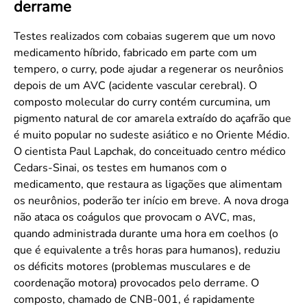
derrame
Convenção Coletiva 2025/2026 – Piso salarial Farmácias e Drogaria
Calendário Eleitoral
Saúde Pública e Indígena
Consulta de Farmacêuticos e Estabelecimentos Inscritos no CRF/MS
Candidatos
Testes realizados com cobaias sugerem que um novo
medicamento híbrido, fabricado em parte com um
Votação
tempero, o curry, pode ajudar a regenerar os neurônios
Dúvidas Frequentes
depois de um AVC (acidente vascular cerebral). O
Eleições Anteriores
composto molecular do curry contém curcumina, um
pigmento natural de cor amarela extraído do açafrão que
é muito popular no sudeste asiático e no Oriente Médio.
O cientista Paul Lapchak, do conceituado centro médico
Cedars-Sinai, os testes em humanos com o
medicamento, que restaura as ligações que alimentam
os neurônios, poderão ter início em breve. A nova droga
não ataca os coágulos que provocam o AVC, mas,
quando administrada durante uma hora em coelhos (o
que é equivalente a três horas para humanos), reduziu
os déficits motores (problemas musculares e de
coordenação motora) provocados pelo derrame. O
composto, chamado de CNB-001, é rapidamente