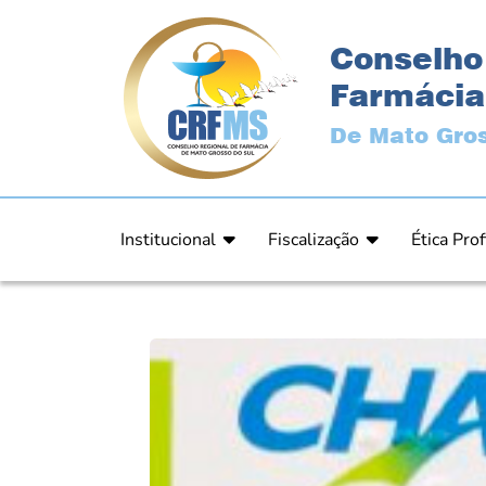
Conselho
Farmácia
De Mato Gros
Institucional
Fiscalização
Ética Prof
Apresentação
Fiscalização
Código de
História
Fiscais
Comissão 
Estrutura
Orientação
Comunica
Diretoria
Processos Fiscais
Resultad
Plenário
Relatórios
Relatóri
Ex Presidentes
Equipe