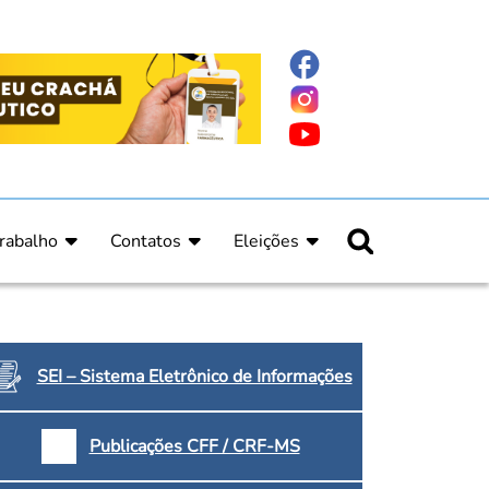
rabalho
Contatos
Eleições
nline
nicas
Fale Conosco
Regulamento Eleitoral
ucação Continuada
Informe Eleitoral
os
Calendário Eleitoral
spitalar e Oncologia
Candidatos
SEI – Sistema Eletrônico de Informações
nica
Votação
a e Indígena
Dúvidas Frequentes
Publicações CFF / CRF-MS
Eleições Anteriores