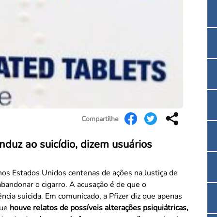
Convenção Coletiva 2025/2026 – Piso salarial F
Consulta de Farmacêuticos e Estabelecimentos 
Compartilhe
nduz ao suicídio, dizem usuários
 nos Estados Unidos centenas de ações na Justiça de
bandonar o cigarro. A acusação é de que o
cia suicida. Em comunicado, a Pfizer diz que apenas
que
houve relatos de possíveis alterações psiquiátricas,