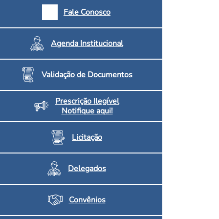
armácias e Drogaria
Fale Conosco
Inscritos no CRF/MS
Agenda Institucional
Validação de Documentos
Prescrição Ilegível
Notifique aqui!
Licitação
Delegados
Convênios