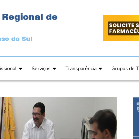
 Regional de
so do Sul
issional
Serviços
Transparência
Grupos de T
 Ética
Primeira Inscrição Profissional – Pré-Inscrição O
Portal da Transparência
Análises Clí
de Ética
PRÉ CADASTRO DE EMPRESA
Comissão de Tomada de Contas
Ensino e Ed
do de Julgamento
Cartas de Serviços – Procedimentos e formulári
Proteção de Dados – LGPD
Estética
o de Julgamento / Acórdão
Prazos de Processos Secretaria
Farmácia Ho
o Comissão de Ética CRFMS
Orientações Técnicas
Pesquisa Clí
Ouvidoria
Saúde Públic
Dúvidas Frequentes