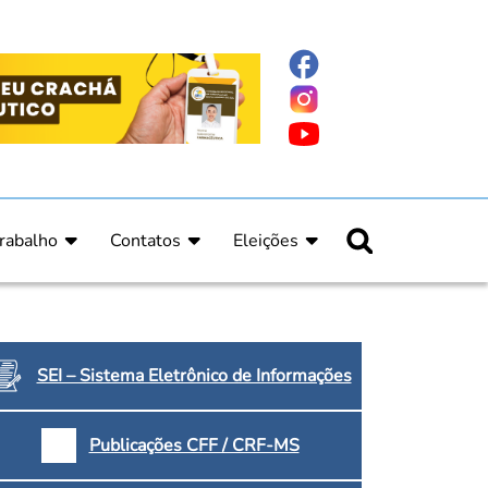
rabalho
Contatos
Eleições
nline
nicas
Fale Conosco
Regulamento Eleitoral
ucação Continuada
Informe Eleitoral
os
Calendário Eleitoral
spitalar e Oncologia
Candidatos
SEI – Sistema Eletrônico de Informações
nica
Votação
a e Indígena
Dúvidas Frequentes
Publicações CFF / CRF-MS
Eleições Anteriores