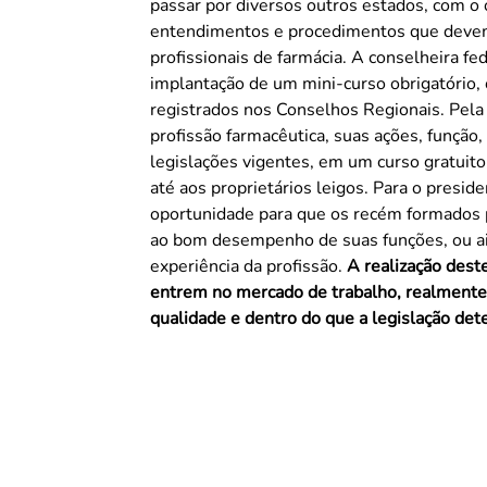
passar por diversos outros estados, com o
entendimentos e procedimentos que devem
profissionais de farmácia. A conselheira federal é autora do Projeto Qualifarma, que prevê a
implantação de um mini-curso obrigatório, 
registrados nos Conselhos Regionais. Pela
profissão farmacêutica, suas ações, função
legislações vigentes, em um curso gratuito
até aos proprietários leigos. Para o presidente do CRF/MS a proposta é uma excelente
oportunidade para que os recém formados 
ao bom desempenho de suas funções, ou ai
experiência da profissão.
A realização deste
entrem no mercado de trabalho, realmente
qualidade e dentro do que a legislação det