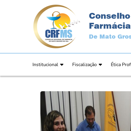
Conselho
Farmácia
De Mato Gros
Institucional
Fiscalização
Ética Prof
Apresentação
Fiscalização
Código de
História
Fiscais
Comissão 
Estrutura
Orientação
Comunica
Diretoria
Processos Fiscais
Resultad
Plenário
Relatórios
Relatóri
Ex Presidentes
Equipe