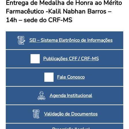
Entrega de Medalha de Honra ao Mérito
Convenção Coletiva 2025/2026 – Piso salarial Farmácias e Drogaria
Calendário Eleitoral
Saúde Pública e Indígena
Farmacêutico -Kalil Nabhan Barros –
Consulta de Farmacêuticos e Estabelecimentos Inscritos no CRF/MS
Candidatos
14h – sede do CRF-MS
Votação
Dúvidas Frequentes
Eleições Anteriores
SEI – Sistema Eletrônico de Informações
Publicações CFF / CRF-MS
Fale Conosco
Agenda Institucional
Validação de Documentos