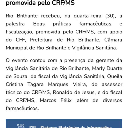
promovida pelo CRF/MS
Convenção Coletiva 2025/2026 – Piso salarial Farmácias e Drogaria
Calendário Eleitoral
Saúde Pública e Indígena
Consulta de Farmacêuticos e Estabelecimentos Inscritos no CRF/MS
Candidatos
Rio Brilhante recebeu, na quarta-feira (30), a
Votação
palestra Boas práticas farmacêuticas e
Dúvidas Frequentes
fiscalização, promovida pelo CRF/MS, com apoio
Eleições Anteriores
do CFF, Prefeitura de Rio Brilhante, Câmara
Municipal de Rio Brilhante e Vigilância Sanitária.
O evento contou com a presença da gerente da
Vigilância Sanitária de Rio Brilhante, Marly Duarte
de Souza, da fiscal da Vigilância Sanitária, Queila
Cristina Tagara Marques Vieira, do assessor
técnico do CRF/MS, Ronaldo de Jesus, e do fiscal
do CRF/MS, Marcos Félix, além de diversos
farmacêuticos.
SEI – Sistema Eletrônico de Informações