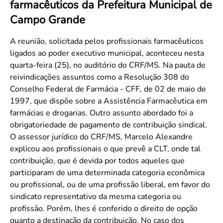
farmacêuticos da Prefeitura Municipal de
Convenção Coletiva 2025/2026 – Piso salarial Farmácias e Drogaria
Calendário Eleitoral
Saúde Pública e Indígena
Campo Grande
Consulta de Farmacêuticos e Estabelecimentos Inscritos no CRF/MS
Candidatos
Votação
A reunião, solicitada pelos profissionais farmacêuticos
Dúvidas Frequentes
ligados ao poder executivo municipal, aconteceu nesta
quarta-feira (25), no auditório do CRF/MS. Na pauta de
Eleições Anteriores
reivindicações assuntos como a Resolução 308 do
Conselho Federal de Farmácia - CFF, de 02 de maio de
1997, que dispõe sobre a Assistência Farmacêutica em
farmácias e drogarias. Outro assunto abordado foi a
obrigatoriedade de pagamento de contribuição sindical.
O assessor jurídico do CRF/MS, Marcelo Alexandre
explicou aos profissionais o que prevê a CLT, onde tal
contribuição, que é devida por todos aqueles que
participaram de uma determinada categoria econômica
ou profissional, ou de uma profissão liberal, em favor do
sindicato representativo da mesma categoria ou
profissão. Porém, lhes é conferido o direito de opção
quanto a destinação da contribuição. No caso dos