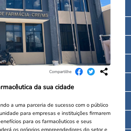
Convenção Coletiva 2025/2026 – Piso salarial F
Consulta de Farmacêuticos e Estabelecimentos 
Compartilhe
armacêutica da sua cidade
rindo a uma parceria de sucesso com o público
nidade para empresas e instituições firmarem
enefícios para os farmacêuticos e seus
derá os próprios empreendedores do setor e