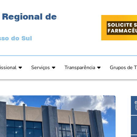
 Regional de
so do Sul
issional
Serviços
Transparência
Grupos de T
 Ética
Primeira Inscrição Profissional – Pré-Inscrição O
Portal da Transparência
Análises Clí
de Ética
PRÉ CADASTRO DE EMPRESA
Comissão de Tomada de Contas
Ensino e Ed
do de Julgamento
Cartas de Serviços – Procedimentos e formulári
Proteção de Dados – LGPD
Estética
o de Julgamento / Acórdão
Prazos de Processos Secretaria
Farmácia Ho
o Comissão de Ética CRFMS
Orientações Técnicas
Pesquisa Clí
Ouvidoria
Saúde Públic
Dúvidas Frequentes