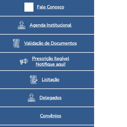
armácias e Drogaria
Fale Conosco
Inscritos no CRF/MS
Agenda Institucional
Validação de Documentos
Prescrição Ilegível
Notifique aqui!
Licitação
Delegados
Convênios