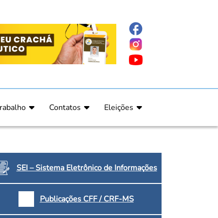
rabalho
Contatos
Eleições
nline
nicas
Fale Conosco
Regulamento Eleitoral
ucação Continuada
Informe Eleitoral
os
Calendário Eleitoral
spitalar e Oncologia
Candidatos
SEI – Sistema Eletrônico de Informações
nica
Votação
a e Indígena
Dúvidas Frequentes
Publicações CFF / CRF-MS
Eleições Anteriores