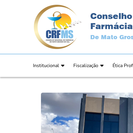
Conselho
Farmácia
De Mato Gros
Institucional
Fiscalização
Ética Prof
Apresentação
Fiscalização
Código de
História
Fiscais
Comissão 
Estrutura
Orientação
Comunica
Diretoria
Processos Fiscais
Resultad
Plenário
Relatórios
Relatóri
Ex Presidentes
Equipe