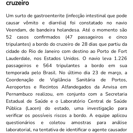
cruzeiro
Convenção Coletiva 2025/2026 – Piso salarial Farmácias e Drogaria
Calendário Eleitoral
Saúde Pública e Indígena
Consulta de Farmacêuticos e Estabelecimentos Inscritos no CRF/MS
Candidatos
Um surto de gastroenterite (infecção intestinal que pode
causar vômito e diarréia) foi constatado no navio
Votação
Veendam, de bandeira holandesa. Até o momento são
Dúvidas Frequentes
52 casos confirmados (47 passageiros e cinco
Eleições Anteriores
tripulantes) a bordo do cruzeiro de 28 dias que partiu da
cidade do Rio de Janeiro com destino ao Porto de Fort
Lauderdale, nos Estados Unidos. O navio leva 1.226
passageiros e 564 tripulantes a bordo em sua
temporada pelo Brasil. No último dia 23 de março, a
Coordenação de Vigilância Sanitária de Portos,
Aeroportos e Recintos Alfandegados da Anvisa em
Pernambuco realizou, em conjunto com a Secretaria
Estadual de Saúde e o Laboratório Central de Saúde
Pública (Lacen) do estado, uma investigação para
verificar os possíveis riscos a bordo. A equipe aplicou
questionários e coletou amostras para análise
laboratorial, na tentativa de identificar o agente causador