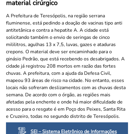
material cirúrgico
Convenção Coletiva 2025/2026 – Piso salarial Farmácias e Drogaria
Calendário Eleitoral
Saúde Pública e Indígena
Consulta de Farmacêuticos e Estabelecimentos Inscritos no CRF/MS
Candidatos
A Prefeitura de Teresópolis, na região serrana
fluminense, está pedindo a doação de vacinas tipo anti
Votação
antitetânica e contra a hepatite A. A cidade está
Dúvidas Frequentes
solicitando também o envio de seringas de cinco
Eleições Anteriores
mililitros, agulhas 13 x 7,5, luvas, gazes e ataduras
crepons. O material deve ser encaminhado para o
ginásio Pedrão, que está recebendo os desabrigados. A
cidade já registrou 208 mortos em razão das fortes
chuvas. A prefeitura, com a ajuda da Defesa Civil,
mapeou 93 áreas de risco na cidade. No entanto, esses
locais não sofreram deslizamentos com as chuvas desta
semana. De acordo com o órgão, as regiões mais
afetadas pela enchente e onde há maior dificuldade de
acesso para o resgate é em Poço dos Peixes, Santa Rita
e Cruzeiro, todas no segundo distrito de Teresópolis.
SEI – Sistema Eletrônico de Informações