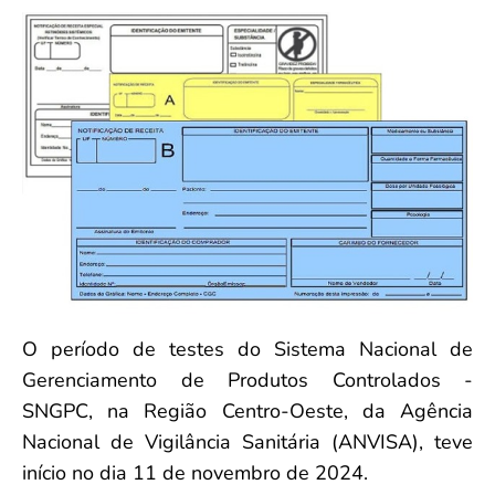
Convenção Coletiva 2025/2026 – Piso salarial Farmácias e Drogaria
Calendário Eleitoral
Saúde Pública e Indígena
Consulta de Farmacêuticos e Estabelecimentos Inscritos no CRF/MS
Candidatos
Votação
Dúvidas Frequentes
Eleições Anteriores
O período de testes do Sistema Nacional de
Gerenciamento de Produtos Controlados -
SNGPC, na Região Centro-Oeste, da Agência
Nacional de Vigilância Sanitária (ANVISA), teve
início no dia 11 de novembro de 2024.