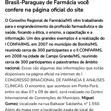
Brasil-Paraguay de Farmácia você
Convenção Coletiva 2025/2026 – Piso salarial Farmácias e Drogaria
Calendário Eleitoral
Saúde Pública e Indígena
confere na página oficial do site
Consulta de Farmacêuticos e Estabelecimentos Inscritos no CRF/MS
Candidatos
Votação
O Conselho Regional de Farmácia/MS vêm trabalhando
Dúvidas Frequentes
para o engrandecimento da profissão farmacêutica e da
saúde, focando a ética, o ensino, a capacitação e a
Eleições Anteriores
informação. Um dos grandes exemplos é a realização do
I CONFARMS, em 2007 no município de Bonito/MS,
reunindo cerca de 300 participantes e o II CONFARMS,
em 2008 na cidade de Campo Grande/MS, reunindo
cerca de 300 participantes e palestrantes de âmbito
nacional.
Essas são algumas das informações que estão
disponíveis na página oficial na internet do I
CONGRESSO BINACIONAL DE FARMáCIA E ANáLISES
CLÍNICAS. O encontro, que acontece em Ponta Porã,
entre os dias 07 e 09 de abril, será realizado no Centro
Internacional de Convenções do Município,
Miguel
Gomez
, localizado na rua Baltazar Saldanha, nº 1.550.
Além do mapa com a localização exata do local do