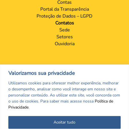
Farmácia Hospitalar e
Oncologia
Pesquisa Clínica
Saúde Pública e Indígena
Transparência
Comissão de Tomada de
Contas
Portal da Transparência
Proteção de Dados – LGPD
Contatos
Valorizamos sua privacidade
Sede
Setores
Utilizamos cookies para oferecer melhor experiência, melhorar
Ouvidoria
o desempenho, analisar como você interage em nosso site e
personalizar conteúdo. Ao utilizar este site, você concorda com
o uso de cookies. Para saber mais acesse nossa
Política de
Privacidade
.
Aceitar tudo