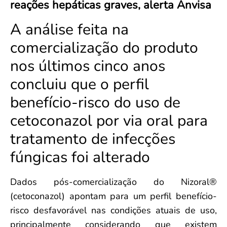
reações hepáticas graves, alerta Anvisa
Convenção Coletiva 2025/2026 – Piso salarial Farmácias e Drogaria
Calendário Eleitoral
Saúde Pública e Indígena
Consulta de Farmacêuticos e Estabelecimentos Inscritos no CRF/MS
A análise feita na
Candidatos
Votação
comercialização do produto
Dúvidas Frequentes
nos últimos cinco anos
Eleições Anteriores
concluiu que o perfil
benefício-risco do uso de
cetoconazol por via oral para
tratamento de infecções
fúngicas foi alterado
Dados pós-comercialização do Nizoral®
(cetoconazol) apontam para um perfil benefício-
risco desfavorável nas condições atuais de uso,
principalmente considerando que existem