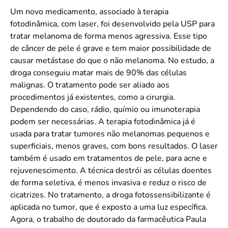
Convenção Coletiva 2025/2026 – Piso salarial Farmácias e Drogaria
Calendário Eleitoral
Um novo medicamento, associado à terapia
Saúde Pública e Indígena
Consulta de Farmacêuticos e Estabelecimentos Inscritos no CRF/MS
fotodinâmica, com laser, foi desenvolvido pela USP para
Candidatos
tratar melanoma de forma menos agressiva. Esse tipo
Votação
de câncer de pele é grave e tem maior possibilidade de
Dúvidas Frequentes
causar metástase do que o não melanoma. No estudo, a
Eleições Anteriores
droga conseguiu matar mais de 90% das células
malignas. O tratamento pode ser aliado aos
procedimentos já existentes, como a cirurgia.
Dependendo do caso, rádio, químio ou imunoterapia
podem ser necessárias. A terapia fotodinâmica já é
usada para tratar tumores não melanomas pequenos e
superficiais, menos graves, com bons resultados. O laser
também é usado em tratamentos de pele, para acne e
rejuvenescimento. A técnica destrói as células doentes
de forma seletiva, é menos invasiva e reduz o risco de
cicatrizes. No tratamento, a droga fotossensibilizante é
aplicada no tumor, que é exposto a uma luz específica.
Agora, o trabalho de doutorado da farmacêutica Paula