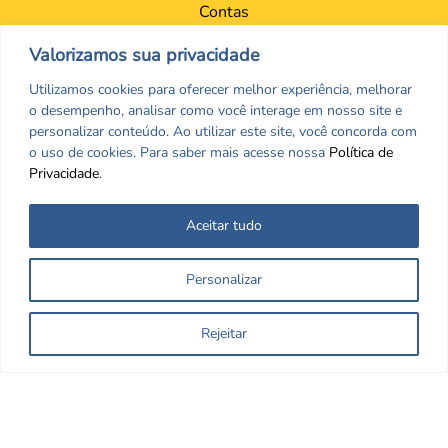
Contas
Portal da Transparência
Valorizamos sua privacidade
Proteção de Dados – LGPD
Contatos
Utilizamos cookies para oferecer melhor experiência, melhorar
Sede
o desempenho, analisar como você interage em nosso site e
Setores
personalizar conteúdo. Ao utilizar este site, você concorda com
o uso de cookies. Para saber mais acesse nossa
Política de
Ouvidoria
Privacidade
.
Aceitar tudo
Personalizar
Rejeitar
Nos encontre nas redes Sociais