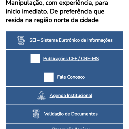
Manipulação, com experiência, para
Convenção Coletiva 2025/2026 – Piso salarial Farmácias e Drogaria
Calendário Eleitoral
Saúde Pública e Indígena
inicio imediato. De preferência que
Consulta de Farmacêuticos e Estabelecimentos Inscritos no CRF/MS
Candidatos
resida na região norte da cidade
Votação
Dúvidas Frequentes
Eleições Anteriores
SEI – Sistema Eletrônico de Informações
Publicações CFF / CRF-MS
Fale Conosco
Agenda Institucional
Validação de Documentos