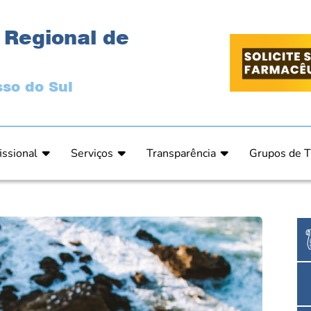
 Regional de
so do Sul
issional
Serviços
Transparência
Grupos de T
 Ética
Primeira Inscrição Profissional – Pré-Inscrição O
Portal da Transparência
Análises Clí
de Ética
PRÉ CADASTRO DE EMPRESA
Comissão de Tomada de Contas
Ensino e Ed
do de Julgamento
Cartas de Serviços – Procedimentos e formulári
Proteção de Dados – LGPD
Estética
o de Julgamento / Acórdão
Prazos de Processos Secretaria
Farmácia Ho
o Comissão de Ética CRFMS
Orientações Técnicas
Pesquisa Clí
Ouvidoria
Saúde Públic
Dúvidas Frequentes