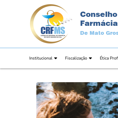
Conselho
Farmácia
De Mato Gros
Institucional
Fiscalização
Ética Prof
Apresentação
Fiscalização
Código de
História
Fiscais
Comissão 
Estrutura
Orientação
Comunica
Diretoria
Processos Fiscais
Resultad
Plenário
Relatórios
Relatóri
Ex Presidentes
Equipe