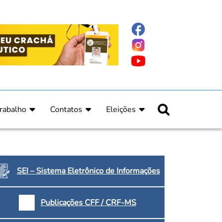
rabalho
Contatos
Eleições
nline
nicas
Fale Conosco
Regulamento Eleitoral
ucação Continuada
Informe Eleitoral
os
Calendário Eleitoral
spitalar e Oncologia
Candidatos
SEI – Sistema Eletrônico de Informações
nica
Votação
a e Indígena
Dúvidas Frequentes
Publicações CFF / CRF-MS
Eleições Anteriores