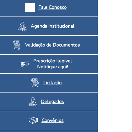
armácias e Drogaria
Fale Conosco
Inscritos no CRF/MS
Agenda Institucional
Validação de Documentos
Prescrição Ilegível
Notifique aqui!
Licitação
Delegados
Convênios