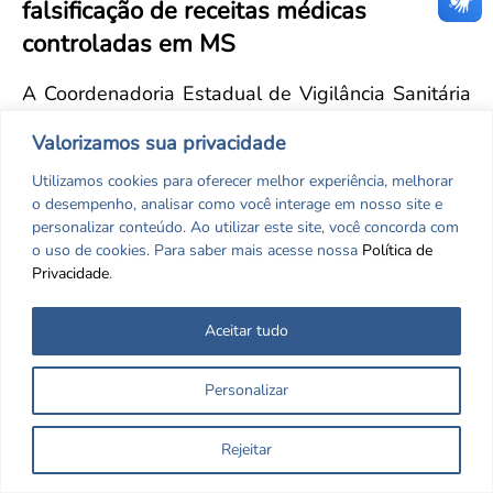
falsificação de receitas médicas
Convenção Coletiva 2025/2026 – Piso salarial Farmácias e Drogaria
Calendário Eleitoral
Saúde Pública e Indígena
controladas em MS
Consulta de Farmacêuticos e Estabelecimentos Inscritos no CRF/MS
Candidatos
Votação
A Coordenadoria Estadual de Vigilância Sanitária
Dúvidas Frequentes
(CVISA) de Mato Grosso do Sul, emitiu um alerta
Valorizamos sua privacidade
Eleições Anteriores
às vigilâncias sanitárias municipais, às drogarias e
Utilizamos cookies para oferecer melhor experiência, melhorar
farmácias do Estado de Mato Grosso do Sul,
o desempenho, analisar como você interage em nosso site e
referente a receituários falsos de medicamentos
personalizar conteúdo. Ao utilizar este site, você concorda com
sujeitos a controle especial da Portaria 344/98.
o uso de cookies. Para saber mais acesse nossa
Política de
Privacidade
.
Receituário Azul ou Notificação de Receita “B”
(NRB), emitido em nome do médico André M. de
Aceitar tudo
Oliveira, CRM/MS nº 4306, clínico geral, emitido
em nome da Clínica Médica e Laboratório
Personalizar
Santussi & Barro, Avenida Dourados, 620,
Naviraí/MS, CEP 769890-128; Campo Grande
Rejeitar
Fone: (67) 334-2555.