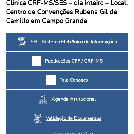
Clínica CRF-MS/SES – dia inteiro – Local:
Convenção Coletiva 2025/2026 – Piso salarial Farmácias e Drogaria
Calendário Eleitoral
Saúde Pública e Indígena
Centro de Convenções Rubens Gil de
Consulta de Farmacêuticos e Estabelecimentos Inscritos no CRF/MS
Candidatos
Camillo em Campo Grande
Votação
Dúvidas Frequentes
Eleições Anteriores
SEI – Sistema Eletrônico de Informações
Publicações CFF / CRF-MS
Fale Conosco
Agenda Institucional
Validação de Documentos