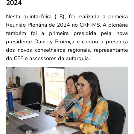
2024
Convenção Coletiva 2025/2026 – Piso salarial Farmácias e Drogaria
Calendário Eleitoral
Saúde Pública e Indígena
Consulta de Farmacêuticos e Estabelecimentos Inscritos no CRF/MS
Candidatos
Nesta quinta-feira (18), foi realizada a primeira
Votação
Reunião Plenária de 2024 no CRF-MS. A plenária
Dúvidas Frequentes
também foi a primeira presidida pela nova
Eleições Anteriores
presidente Daniely Proença e contou a presença
dos novos conselheiros regionais, representante
do CFF e assessores da autarquia.